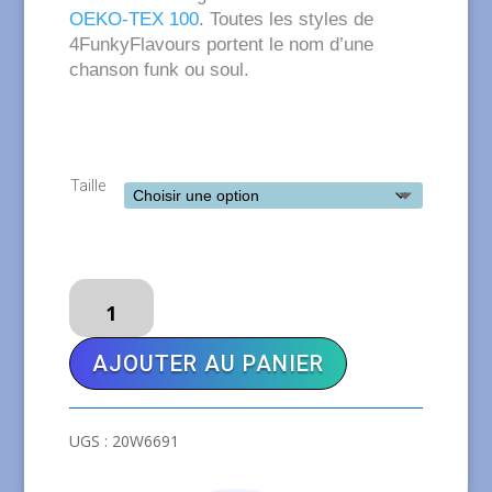
OEKO-TEX 100
. Toutes les styles de
4FunkyFlavours portent le nom d’une
chanson funk ou soul.
Taille
quantité
de
4FunkyFlavours
AJOUTER AU PANIER
Pull
N.Y.N.J.
UGS :
20W6691