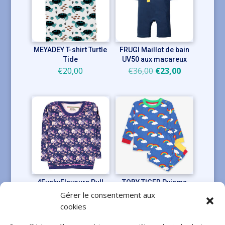
MEYADEY T-shirt Turtle
FRUGI Maillot de bain
Tide
UV50 aux macareux
Le
Le
€
20,00
€
36,00
€
23,00
prix
prix
initial
actuel
était :
est :
€36,00.
€23,00.
4FunkyFlavours Pull
TOBY TIGER Pyjama
Generate Power
avec des arcs-en-ciel
Gérer le consentement aux
Le
Le
€
24,95
€
30,00
€
25,00
cookies
prix
prix