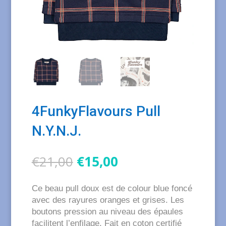
4FunkyFlavours Pull
N.Y.N.J.
Le
Le
€
21,00
€
15,00
prix
prix
initial
actuel
Ce beau pull doux est de colour blue foncé
était :
est :
avec des rayures oranges et grises. Les
€21,00.
€15,00.
boutons pression au niveau des épaules
facilitent l’enfilage. Fait en coton certifié