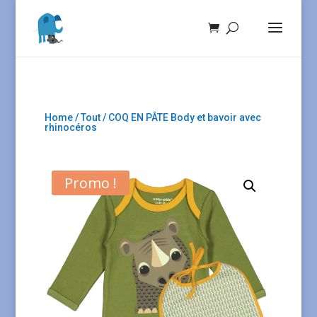
Home
/
Tout
/ COQ EN PÂTE Body et bavoir avec
rhinocéros
Promo !