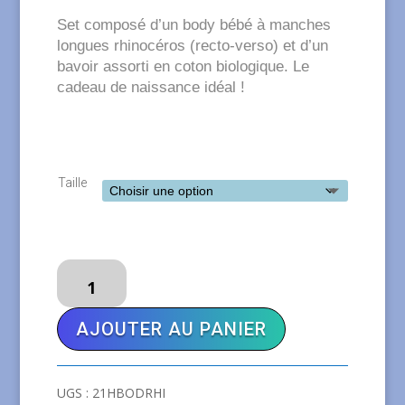
initial
actuel
Set composé d’un body bébé à manches
était :
est :
longues rhinocéros (recto-verso) et d’un
€35,00.
€27,50.
bavoir assorti en coton biologique. Le
cadeau de naissance idéal !
Taille
quantité
de
COQ
AJOUTER AU PANIER
EN
PÂTE
Body
UGS :
21HBODRHI
et