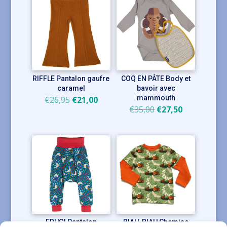
RIFFLE Pantalon gaufre
COQ EN PÂTE Body et
caramel
bavoir avec
Le
Le
mammouth
€
26,95
€
21,00
Le
Le
€
35,00
€
27,50
prix
prix
prix
prix
initial
actuel
initial
actuel
était :
est :
était :
est :
€26,95.
€21,00.
€35,00.
€27,50.
FRUGI Pantalon
BIAU-BIAU Chemise