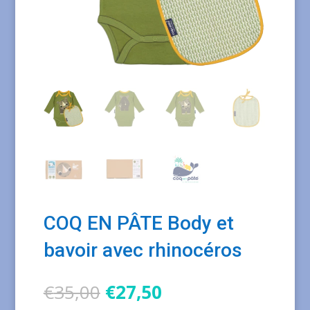
COQ EN PÂTE Body et
bavoir avec rhinocéros
Le
Le
€
35,00
€
27,50
prix
prix