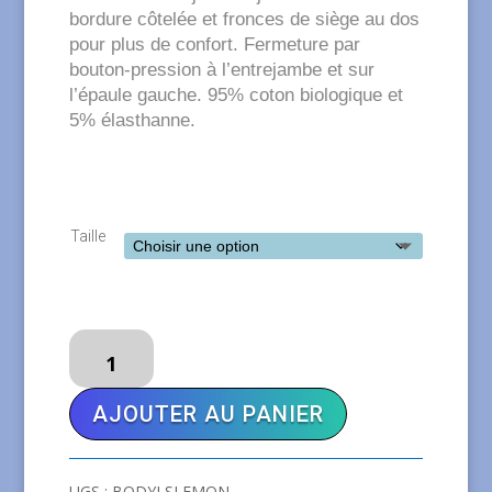
bordure côtelée et fronces de siège au dos
pour plus de confort. Fermeture par
bouton-pression à l’entrejambe et sur
l’épaule gauche. 95% coton biologique et
5% élasthanne.
Taille
quantité
de
MAXOMORRA
AJOUTER AU PANIER
Body
Lemon
UGS :
BODYLSLEMON