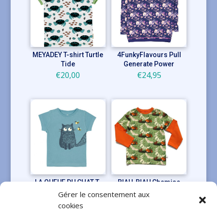
MEYADEY T-shirt Turtle
4FunkyFlavours Pull
Tide
Generate Power
€
20,00
€
24,95
LA QUEUE DU CHAT T-
BIAU-BIAU Chemise
shirt blue Chatbeille
Earthshine
Gérer le consentement aux
Le
Le
€
22,00
€
25,00
€
20,00
cookies
prix
prix