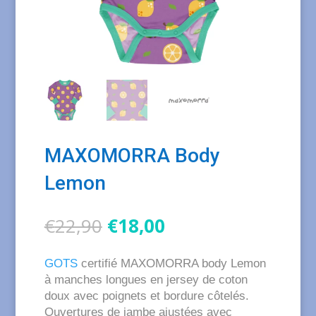
MAXOMORRA Body
Lemon
Le
Le
€
22,90
€
18,00
prix
prix
initial
actuel
GOTS
certifié MAXOMORRA body Lemon
était :
est :
à manches longues en jersey de coton
€22,90.
€18,00.
doux avec poignets et bordure côtelés.
Ouvertures de jambe ajustées avec