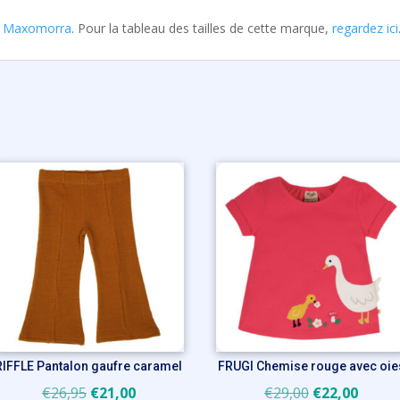
e
Maxomorra
. Pour la tableau des tailles de cette marque,
regardez ici
RIFFLE Pantalon gaufre caramel
FRUGI Chemise rouge avec oie
Le
Le
Le
Le
€
26,95
€
21,00
€
29,00
€
22,00