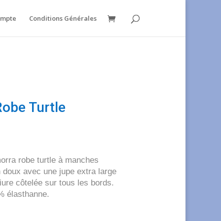
ompte
Conditions Générales
be Turtle
e
ix
tuel
ra robe turtle à manches
t :
n doux avec une jupe extra large
5,00.
iure côtelée sur tous les bords.
% élasthanne.