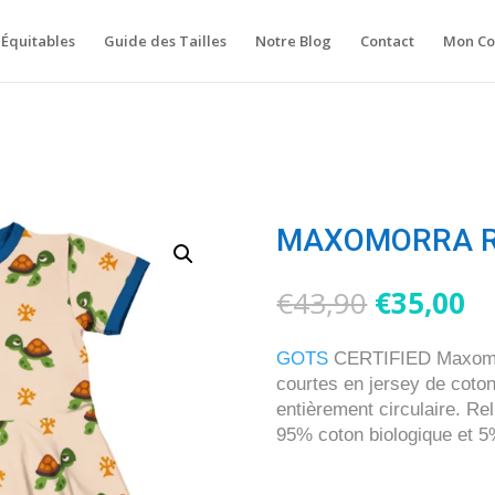
Équitables
Guide des Tailles
Notre Blog
Contact
Mon C
MAXOMORRA Ro
Le
L
€
43,90
€
35,00
prix
pr
initial
ac
GOTS
CERTIFIED Maxomor
était :
es
courtes en jersey de coto
€43,90.
€3
entièrement circulaire. Rel
95% coton biologique et 5