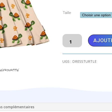
Taille
quantité
AJOUTE
de
MAXOMORRA
Robe
Turtle
UGS :
DRESSTURTLE
ns complémentaires