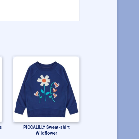
.
s
PICCALILLY Sweat-shirt
Wildflower