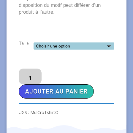
disposition du motif peut différer d’un
produit à l’autre.
Taille
quantité
de
Mullido
AJOUTER AU PANIER
Tshirt
crocodile
orange
UGS :
MulCroTshirtO