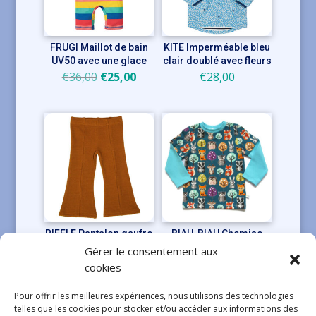
FRUGI Maillot de bain
KITE Imperméable bleu
UV50 avec une glace
clair doublé avec fleurs
Le
Le
€
36,00
€
25,00
€
28,00
prix
prix
initial
actuel
était :
est :
€36,00.
€25,00.
RIFFLE Pantalon gaufre
BIAU-BIAU Chemise
caramel
Nightlife
Gérer le consentement aux
Le
Le
Le
Le
€
26,95
€
21,00
€
25,00
€
20,00
cookies
prix
prix
prix
prix
Pour offrir les meilleures expériences, nous utilisons des technologies
initial
actuel
initial
actuel
telles que les cookies pour stocker et/ou accéder aux informations des