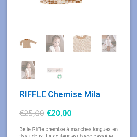
RIFFLE Chemise Mila
Le
Le
€
25,00
€
20,00
prix
prix
initial
actuel
Belle Riffle chemise à manches longues en
était :
est :
tissu doux. La couleur est blanc cassé et