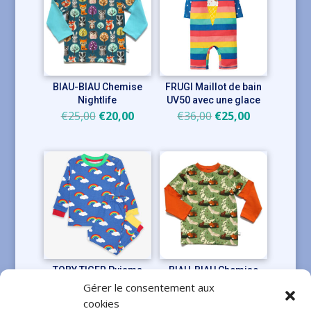
BIAU-BIAU Chemise
FRUGI Maillot de bain
Nightlife
UV50 avec une glace
Le
Le
Le
Le
€
25,00
€
20,00
€
36,00
€
25,00
prix
prix
prix
prix
initial
actuel
initial
actuel
était :
est :
était :
est :
€25,00.
€20,00.
€36,00.
€25,00.
TOBY TIGER Pyjama
BIAU-BIAU Chemise
avec des arcs-en-ciel
Earthshine
Gérer le consentement aux
Le
Le
Le
Le
€
30,00
€
25,00
€
25,00
€
20,00
cookies