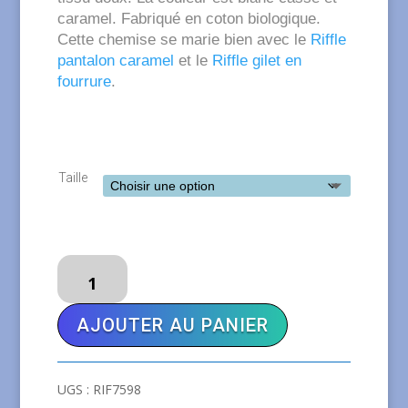
€25,00.
€20,00.
caramel. Fabriqué en coton biologique.
Cette chemise se marie bien avec le
Riffle
pantalon caramel
et le
Riffle gilet en
fourrure
.
Taille
quantité
de
RIFFLE
AJOUTER AU PANIER
Chemise
Mila
UGS :
RIF7598