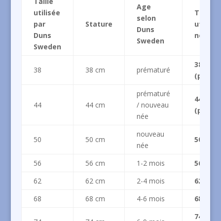
Taille
Age
utilisée
Taille
selon
par
Stature
utilisé
Duns
Duns
nous
Sweden
Sweden
38
38
38 cm
prématuré
(préma
prématuré
44
44
44 cm
/ nouveau
(préma
née
nouveau
50
50 cm
50 (NAI
née
56
56 cm
1-2 mois
56 (1 m
62
62 cm
2-4 mois
62 (3 m
68
68 cm
4-6 mois
68 (6 m
74 (6 à 