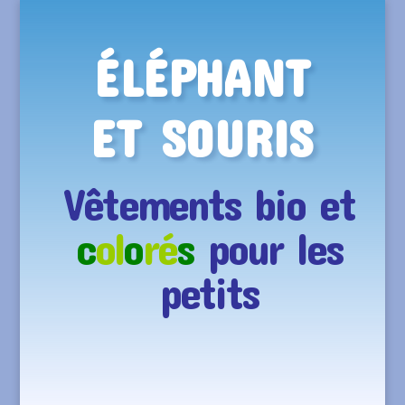
ÉLÉPHANT
ET SOURIS
Vêtements bio et
c
ol
o
ré
s
pour les
petits