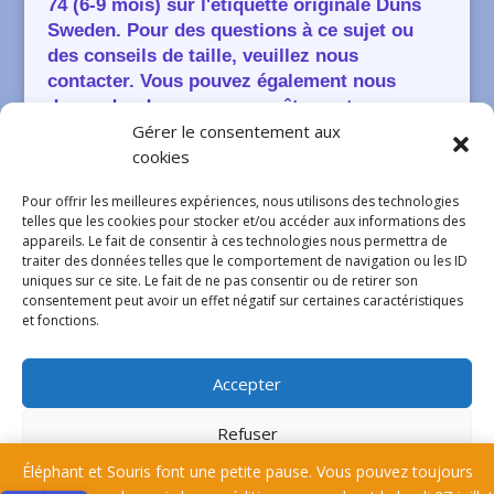
74 (6-9 mois) sur l'étiquette originale Duns
Sweden. Pour des questions à ce sujet ou
des conseils de taille, veuillez nous
contacter. Vous pouvez également nous
demander de mesurer un vêtement pour
Gérer le consentement aux
vous. Aucun souci!
cookies
Pour offrir les meilleures expériences, nous utilisons des technologies
telles que les cookies pour stocker et/ou accéder aux informations des
appareils. Le fait de consentir à ces technologies nous permettra de
SHOP DUNS SWEDEN
traiter des données telles que le comportement de navigation ou les ID
uniques sur ce site. Le fait de ne pas consentir ou de retirer son
consentement peut avoir un effet négatif sur certaines caractéristiques
et fonctions.
Accepter
Refuser
Articles 0
Éléphant et Souris font une petite pause. Vous pouvez toujours
Voir les préférences