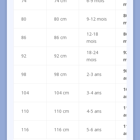
74
74 cm
6-9 mois
mois)
80 (9 à 
80
80 cm
9-12 mois
mois)
12-18
86 (12 
86
86 cm
mois
mois)
18-24
92 (18 
92
92 cm
mois
mois)
98 (2 à 
98
98 cm
2-3 ans
ans)
104 (3 à
104
104 cm
3-4 ans
ans)
110 (4 à
110
110 cm
4-5 ans
ans)
116 (5 à
116
116 cm
5-6 ans
ans)