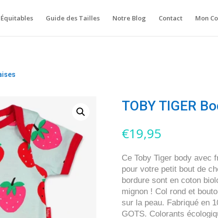
Équitables
Guide des Tailles
Notre Blog
Contact
Mon C
aises
TOBY TIGER Bod
€
19,95
Ce Toby Tiger body avec fr
pour votre petit bout de ch
bordure sont en coton biol
mignon !
Col rond et bouto
sur la peau. Fabriqué en 1
GOTS. Colorants écologiq