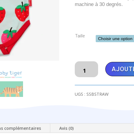
machine à 30 degrés.
Taille
quantité
AJOUTE
de
TOBY
TIGER
Body
UGS :
SSBSTRAW
avec
fraises
ns complémentaires
Avis (0)