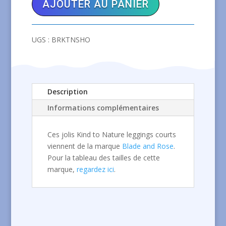
AJOUTER AU PANIER
AND
ROSE
Kind
UGS :
BRKTNSHO
to
Nature
short
Description
Informations complémentaires
Ces jolis Kind to Nature leggings courts
viennent de la marque
Blade and Rose
.
Pour la tableau des tailles de cette
marque,
regardez ici
.