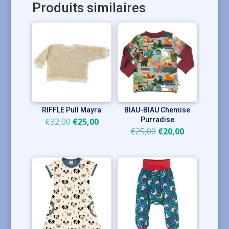
Produits similaires
RIFFLE Pull Mayra
BIAU-BIAU Chemise
Le
Le
Purradise
€
32,00
€
25,00
Le
Le
€
25,00
€
20,00
prix
prix
prix
prix
initial
actuel
initial
actuel
était :
est :
était :
est :
€32,00.
€25,00.
€25,00.
€20,00.