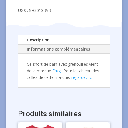
bain
UGS :
SHS013RVR
avec
grenouilles
Description
Informations complémentaires
Ce short de bain avec grenouilles vient
de la marque
Frugi
. Pour la tableau des
tailles de cette marque,
regardez ici
.
Produits similaires