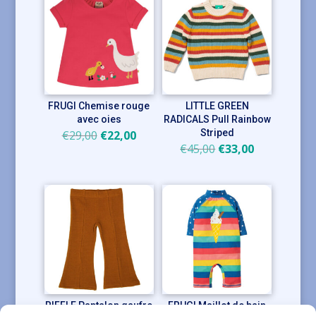
FRUGI Chemise rouge
LITTLE GREEN
avec oies
RADICALS Pull Rainbow
Le
Le
Striped
€
29,00
€
22,00
Le
Le
€
45,00
€
33,00
prix
prix
prix
prix
initial
actuel
initial
actuel
était :
est :
était :
est :
€29,00.
€22,00.
€45,00.
€33,00.
RIFFLE Pantalon gaufre
FRUGI Maillot de bain