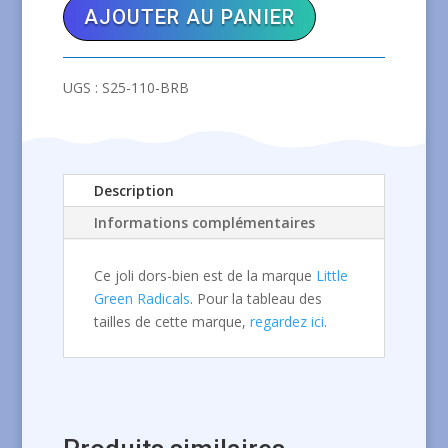
AJOUTER AU PANIER
GREEN
RADICALS
Dors-
UGS :
S25-110-BRB
bien
Blue
Rainbows
Description
Informations complémentaires
Ce joli dors-bien est de la marque
Little
Green Radicals
. Pour la tableau des
tailles de cette marque,
regardez ici
.