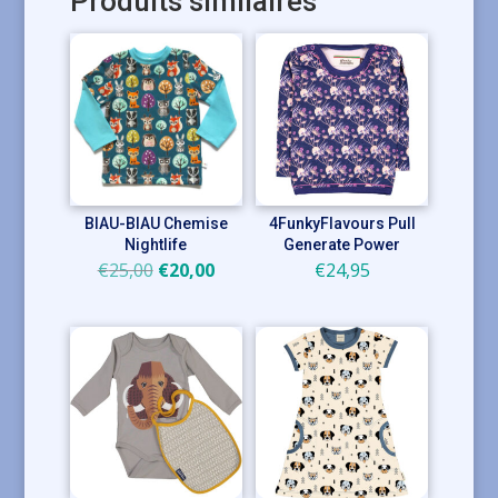
Produits similaires
BIAU-BIAU Chemise
4FunkyFlavours Pull
Nightlife
Generate Power
Le
Le
€
25,00
€
20,00
€
24,95
prix
prix
initial
actuel
était :
est :
€25,00.
€20,00.