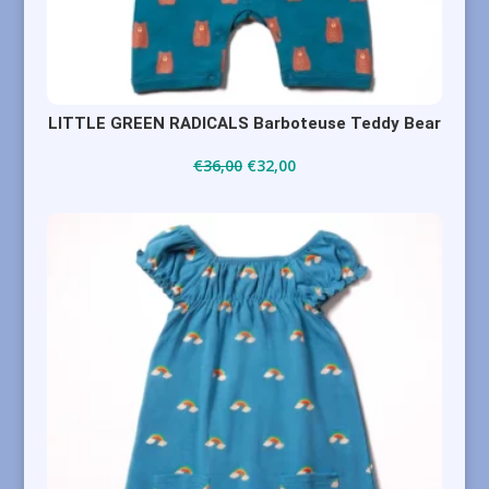
LITTLE GREEN RADICALS Barboteuse Teddy Bear
Le
Le
€
36,00
€
32,00
prix
prix
initial
actuel
était :
est :
€36,00.
€32,00.