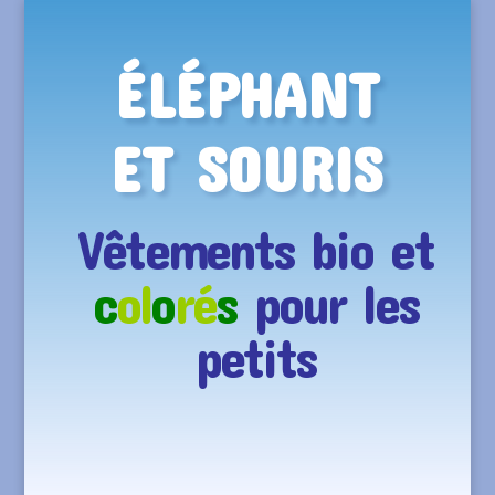
ÉLÉPHANT
ET SOURIS
Vêtements bio et
c
ol
o
ré
s
pour les
petits